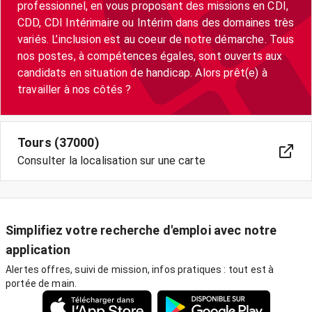
professionnel, en vous proposant des missions en CDI,
CDD, CDI Intérimaire ou Intérim dans des domaines très
variés. L’inclusion est au coeur de notre démarche. Tous
nos postes, à compétences égales, sont ouverts aux
candidats en situation de handicap. Alors prêt(e) à
travailler à nos côtés ?
Tours (37000)
Consulter la localisation sur une carte
Simplifiez votre recherche d'emploi avec notre
application
Alertes offres, suivi de mission, infos pratiques : tout est à
portée de main.