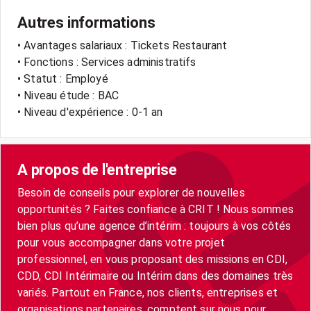
Autres informations
• Avantages salariaux : Tickets Restaurant
• Fonctions : Services administratifs
• Statut : Employé
• Niveau étude : BAC
• Niveau d'expérience : 0-1 an
A propos de l'entreprise
Besoin de conseils pour explorer de nouvelles
opportunités ? Faites confiance à CRIT ! Nous sommes
bien plus qu’une agence d’intérim : toujours à vos côtés
pour vous accompagner dans votre projet
professionnel, en vous proposant des missions en CDI,
CDD, CDI Intérimaire ou Intérim dans des domaines très
variés. Partout en France, nos clients, entreprises et
organisations partenaires, comptent sur nous pour