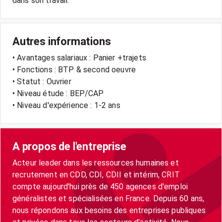
dans son travail.
Autres informations
• Avantages salariaux : Panier +trajets
• Fonctions : BTP & second oeuvre
• Statut : Ouvrier
• Niveau étude : BEP/CAP
• Niveau d'expérience : 1-2 ans
A propos de l'entreprise
Acteur leader dans les ressources humaines et
recrutement en CDD, CDI, CDII et intérim, CRIT
compte aujourd'hui près de 450 agences d'emploi
généralistes et spécialisées en France. Depuis 60 ans,
nous répondons aux besoins des entreprises publiques