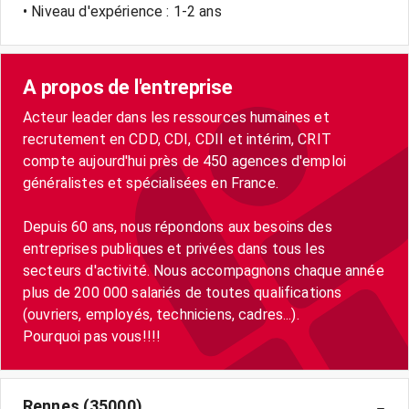
• Niveau d'expérience : 1-2 ans
A propos de l'entreprise
Acteur leader dans les ressources humaines et
recrutement en CDD, CDI, CDII et intérim, CRIT
compte aujourd'hui près de 450 agences d'emploi
généralistes et spécialisées en France.
Depuis 60 ans, nous répondons aux besoins des
entreprises publiques et privées dans tous les
secteurs d'activité. Nous accompagnons chaque année
plus de 200 000 salariés de toutes qualifications
(ouvriers, employés, techniciens, cadres...).
Pourquoi pas vous!!!!
Rennes (35000)