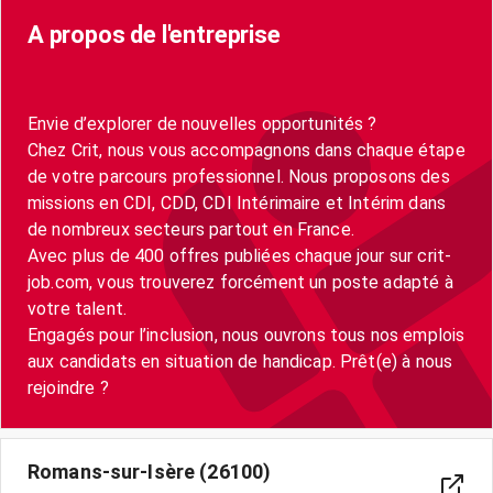
A propos de l'entreprise
Envie d’explorer de nouvelles opportunités ?
Chez Crit, nous vous accompagnons dans chaque étape
de votre parcours professionnel. Nous proposons des
missions en CDI, CDD, CDI Intérimaire et Intérim dans
de nombreux secteurs partout en France.
Avec plus de 400 offres publiées chaque jour sur crit-
job.com, vous trouverez forcément un poste adapté à
votre talent.
Engagés pour l’inclusion, nous ouvrons tous nos emplois
aux candidats en situation de handicap. Prêt(e) à nous
Romans-sur-Isère (26100)