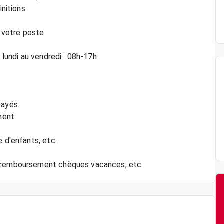
initions
e votre poste
 lundi au vendredi : 08h-17h
payés.
ment.
e d'enfants, etc.