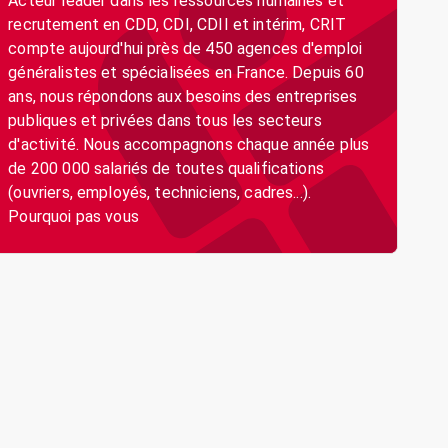
Acteur leader dans les ressources humaines et
recrutement en CDD, CDI, CDII et intérim, CRIT
compte aujourd'hui près de 450 agences d'emploi
généralistes et spécialisées en France. Depuis 60
ans, nous répondons aux besoins des entreprises
publiques et privées dans tous les secteurs
d'activité. Nous accompagnons chaque année plus
de 200 000 salariés de toutes qualifications
(ouvriers, employés, techniciens, cadres...).
Pourquoi pas vous