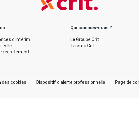
rim
Qui sommes-nous ?
nces d’intérim
Le Groupe Crit
 ville
Talents Crit
de recrutement
n des cookies
Dispositif d’alerte professionnelle
Page de co