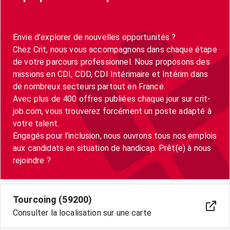
Envie d’explorer de nouvelles opportunités ?
Chez Crit, nous vous accompagnons dans chaque étape
de votre parcours professionnel. Nous proposons des
missions en CDI, CDD, CDI Intérimaire et Intérim dans
de nombreux secteurs partout en France.
Avec plus de 400 offres publiées chaque jour sur crit-
job.com, vous trouverez forcément un poste adapté à
votre talent.
Engagés pour l’inclusion, nous ouvrons tous nos emplois
aux candidats en situation de handicap. Prêt(e) à nous
Tourcoing (59200)
Consulter la localisation sur une carte