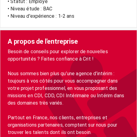
• Statut : Employé
• Niveau étude : BAC
• Niveau d'expérience : 1-2 ans
A propos de l'entreprise
Besoin de conseils pour explorer de nouvelles
opportunités ? Faites confiance à Crit !
Nous sommes bien plus qu’une agence d’intérim :
toujours à vos côtés pour vous accompagner dans
votre projet professionnel, en vous proposant des
missions en CDI, CDD, CDI Intérimaire ou Intérim dans
des domaines très variés.
Partout en France, nos clients, entreprises et
organisations partenaires, comptent sur nous pour
trouver les talents dont ils ont besoin.