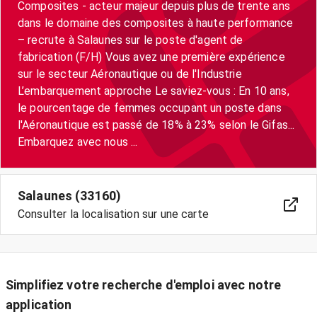
Composites - acteur majeur depuis plus de trente ans
dans le domaine des composites à haute performance
– recrute à Salaunes sur le poste d'agent de
fabrication (F/H) Vous avez une première expérience
sur le secteur Aéronautique ou de l'Industrie
L’embarquement approche Le saviez-vous : En 10 ans,
le pourcentage de femmes occupant un poste dans
l'Aéronautique est passé de 18% à 23% selon le Gifas...
Embarquez avec nous ...
Salaunes (33160)
Consulter la localisation sur une carte
Simplifiez votre recherche d'emploi avec notre
application