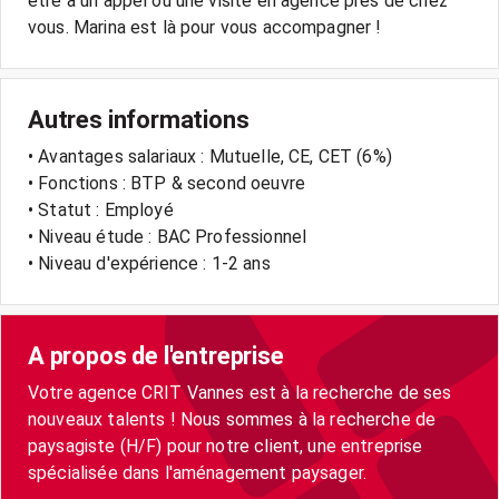
être à un appel ou une visite en agence près de chez
vous. Marina est là pour vous accompagner !
Autres informations
• Avantages salariaux : Mutuelle, CE, CET (6%)
• Fonctions : BTP & second oeuvre
• Statut : Employé
• Niveau étude : BAC Professionnel
• Niveau d'expérience : 1-2 ans
A propos de l'entreprise
Votre agence CRIT Vannes est à la recherche de ses
nouveaux talents ! Nous sommes à la recherche de
paysagiste (H/F) pour notre client, une entreprise
spécialisée dans l'aménagement paysager.