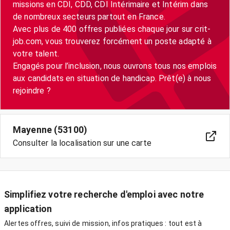
missions en CDI, CDD, CDI Intérimaire et Intérim dans
de nombreux secteurs partout en France.
Avec plus de 400 offres publiées chaque jour sur crit-
job.com, vous trouverez forcément un poste adapté à
votre talent.
Engagés pour l’inclusion, nous ouvrons tous nos emplois
aux candidats en situation de handicap. Prêt(e) à nous
Mayenne (53100)
Consulter la localisation sur une carte
Simplifiez votre recherche d'emploi avec notre
application
Alertes offres, suivi de mission, infos pratiques : tout est à