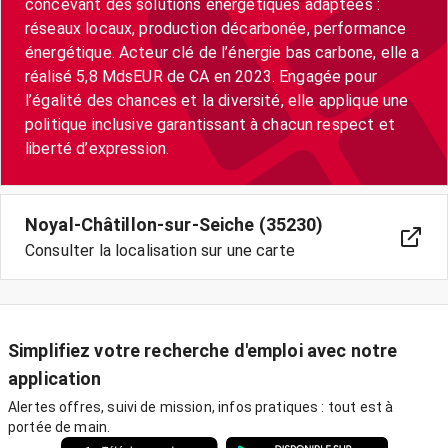
concevant des solutions énergétiques adaptées :
réseaux locaux, production décarbonée, performance
énergétique. Acteur clé de l’énergie bas carbone, elle a
réalisé 5,8 MdsEUR de CA en 2023. Engagée pour
l’égalité des chances et la diversité, elle applique une
politique inclusive garantissant à chacun respect et
liberté d’expression.
Noyal-Châtillon-sur-Seiche (35230)
Consulter la localisation sur une carte
Simplifiez votre recherche d'emploi avec notre
application
Alertes offres, suivi de mission, infos pratiques : tout est à
portée de main.