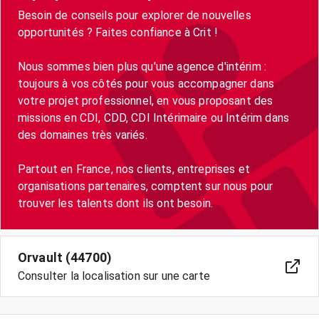
Besoin de conseils pour explorer de nouvelles
opportunités ? Faites confiance à Crit !
Nous sommes bien plus qu'une agence d'intérim :
toujours à vos côtés pour vous accompagner dans
votre projet professionnel, en vous proposant des
missions en CDI, CDD, CDI Intérimaire ou Intérim dans
des domaines très variés.
Partout en France, nos clients, entreprises et
organisations partenaires, comptent sur nous pour
trouver les talents dont ils ont besoin.
Orvault (44700)
Consulter la localisation sur une carte