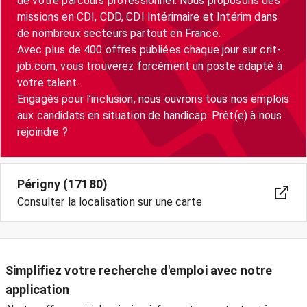
de votre parcours professionnel. Nous proposons des
missions en CDI, CDD, CDI Intérimaire et Intérim dans
de nombreux secteurs partout en France.
Avec plus de 400 offres publiées chaque jour sur crit-
job.com, vous trouverez forcément un poste adapté à
votre talent.
Engagés pour l’inclusion, nous ouvrons tous nos emplois
aux candidats en situation de handicap. Prêt(e) à nous
Périgny (17180)
Consulter la localisation sur une carte
Simplifiez votre recherche d'emploi avec notre
application