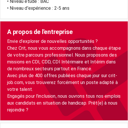
• Niveau étude : BAC
• Niveau d'expérience : 2-5 ans
A propos de l'entreprise
Envie d’explorer de nouvelles opportunités ?
Chez Crit, nous vous accompagnons dans chaque étape
de votre parcours professionnel. Nous proposons des
missions en CDI, CDD, CDI Intérimaire et Intérim dans
de nombreux secteurs partout en France.
Avec plus de 400 offres publiées chaque jour sur crit-
job.com, vous trouverez forcément un poste adapté à
votre talent.
Engagés pour l’inclusion, nous ouvrons tous nos emplois
aux candidats en situation de handicap. Prêt(e) à nous