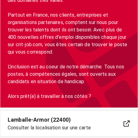
des domaines très variés.
Partout en France, nos clients, entreprises et
organisations partenaires, comptent sur nous pour
trouver les talents dont ils ont besoin. Avec plus de
400 nouvelles offres d’emploi disponibles chaque jour
sur crit-job.com, vous êtes certain de trouver le poste
qui vous correspond.
L’inclusion est au coeur de notre démarche. Tous nos
postes, à compétences égales, sont ouverts aux
candidats en situation de handicap.
Lamballe-Armor (22400)
Consulter la localisation sur une carte