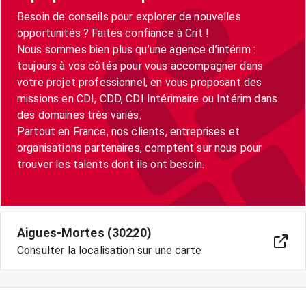
Besoin de conseils pour explorer de nouvelles
opportunités ? Faites confiance à Crit !
Nous sommes bien plus qu’une agence d’intérim :
toujours à vos côtés pour vous accompagner dans
votre projet professionnel, en vous proposant des
missions en CDI, CDD, CDI Intérimaire ou Intérim dans
des domaines très variés.
Partout en France, nos clients, entreprises et
organisations partenaires, comptent sur nous pour
trouver les talents dont ils ont besoin.
Aigues-Mortes (30220)
Consulter la localisation sur une carte