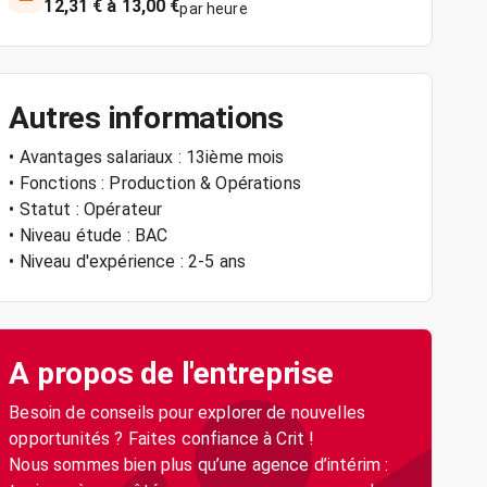
12,31 € à 13,00 €
par heure
Autres informations
• Avantages salariaux : 13ième mois
• Fonctions : Production & Opérations
• Statut : Opérateur
• Niveau étude : BAC
• Niveau d'expérience : 2-5 ans
A propos de l'entreprise
Besoin de conseils pour explorer de nouvelles
opportunités ? Faites confiance à Crit !
Nous sommes bien plus qu’une agence d’intérim :