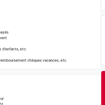
payés.
ment.
e d'enfants, etc.
our
ôt