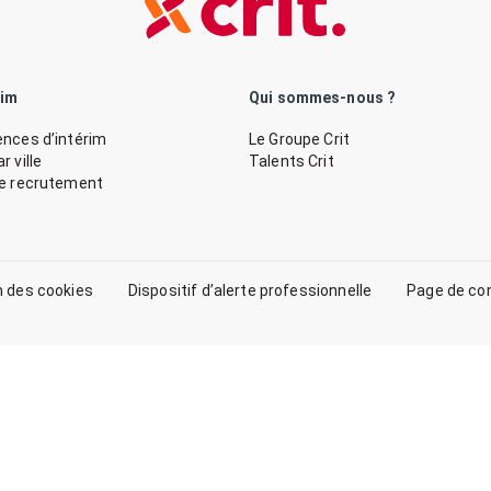
rim
Qui sommes-nous ?
nces d’intérim
Le Groupe Crit
 ville
Talents Crit
de recrutement
n des cookies
Dispositif d’alerte professionnelle
Page de co