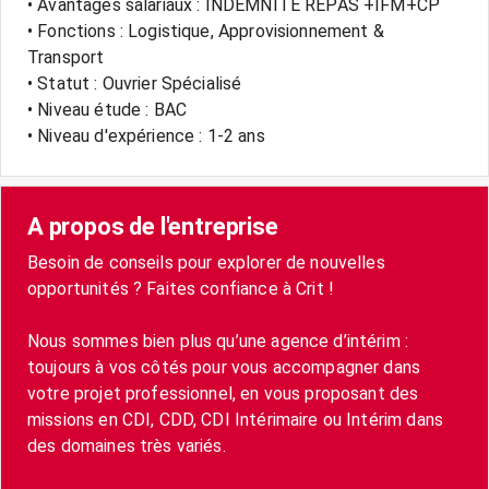
• Avantages salariaux : INDEMNITE REPAS +IFM+CP
• Fonctions : Logistique, Approvisionnement &
Transport
• Statut : Ouvrier Spécialisé
• Niveau étude : BAC
• Niveau d'expérience : 1-2 ans
A propos de l'entreprise
Besoin de conseils pour explorer de nouvelles
opportunités ? Faites confiance à Crit !
Nous sommes bien plus qu’une agence d’intérim :
toujours à vos côtés pour vous accompagner dans
votre projet professionnel, en vous proposant des
missions en CDI, CDD, CDI Intérimaire ou Intérim dans
des domaines très variés.