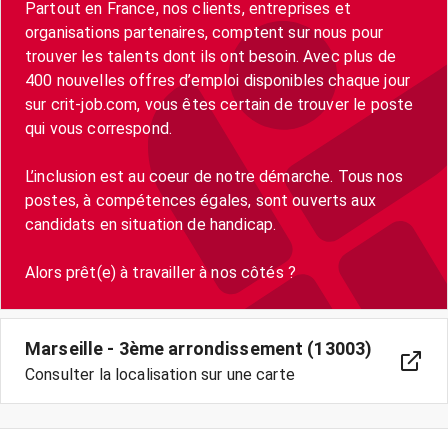
Partout en France, nos clients, entreprises et
organisations partenaires, comptent sur nous pour
trouver les talents dont ils ont besoin. Avec plus de
400 nouvelles offres d’emploi disponibles chaque jour
sur crit-job.com, vous êtes certain de trouver le poste
qui vous correspond.
L’inclusion est au coeur de notre démarche. Tous nos
postes, à compétences égales, sont ouverts aux
candidats en situation de handicap.
Marseille - 3ème arrondissement (13003)
Consulter la localisation sur une carte