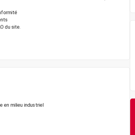
nformité
ents
O du site.
 en milieu industriel