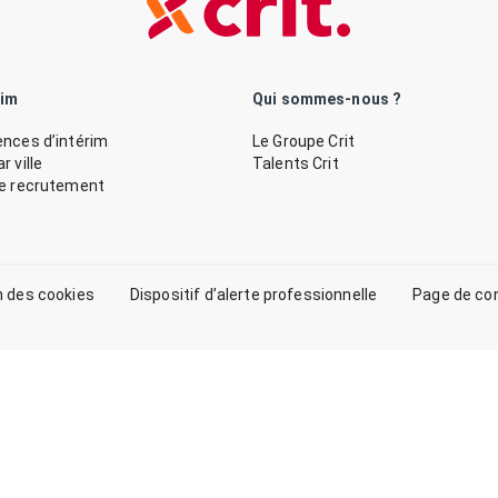
rim
Qui sommes-nous ?
nces d’intérim
Le Groupe Crit
 ville
Talents Crit
de recrutement
n des cookies
Dispositif d’alerte professionnelle
Page de co