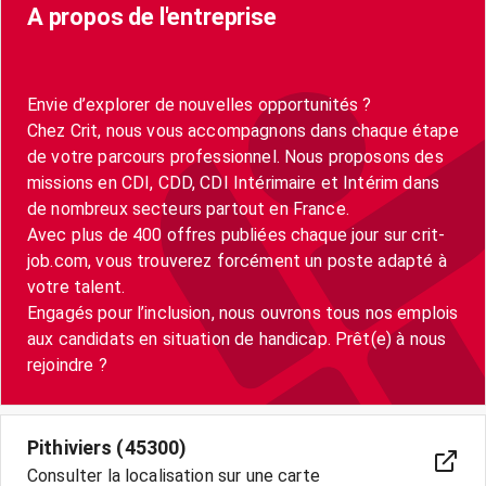
A propos de l'entreprise
Envie d’explorer de nouvelles opportunités ?
Chez Crit, nous vous accompagnons dans chaque étape
de votre parcours professionnel. Nous proposons des
missions en CDI, CDD, CDI Intérimaire et Intérim dans
de nombreux secteurs partout en France.
Avec plus de 400 offres publiées chaque jour sur crit-
job.com, vous trouverez forcément un poste adapté à
votre talent.
Engagés pour l’inclusion, nous ouvrons tous nos emplois
aux candidats en situation de handicap. Prêt(e) à nous
Pithiviers (45300)
Consulter la localisation sur une carte