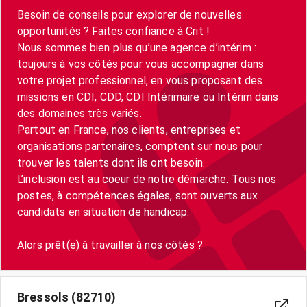
Besoin de conseils pour explorer de nouvelles
opportunités ? Faites confiance à Crit !
Nous sommes bien plus qu’une agence d’intérim :
toujours à vos côtés pour vous accompagner dans
votre projet professionnel, en vous proposant des
missions en CDI, CDD, CDI Intérimaire ou Intérim dans
des domaines très variés.
Partout en France, nos clients, entreprises et
organisations partenaires, comptent sur nous pour
trouver les talents dont ils ont besoin.
L’inclusion est au coeur de notre démarche. Tous nos
postes, à compétences égales, sont ouverts aux
candidats en situation de handicap.
Bressols (82710)