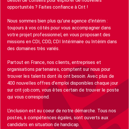
Besoin de conseils pour explorer de nouvelles
opportunités ? Faites confiance à Crit !
Nous sommes bien plus qu’une agence d’intérim :
toujours à vos côtés pour vous accompagner dans
votre projet professionnel, en vous proposant des
missions en CDI, CDD, CDI Intérimaire ou Intérim dans
des domaines très variés.
Partout en France, nos clients, entreprises et
organisations partenaires, comptent sur nous pour
trouver les talents dont ils ont besoin. Avec plus de
400 nouvelles offres d’emploi disponibles chaque jour
sur crit-job.com, vous êtes certain de trouver le poste
qui vous correspond.
L’inclusion est au coeur de notre démarche. Tous nos
postes, à compétences égales, sont ouverts aux
candidats en situation de handicap.