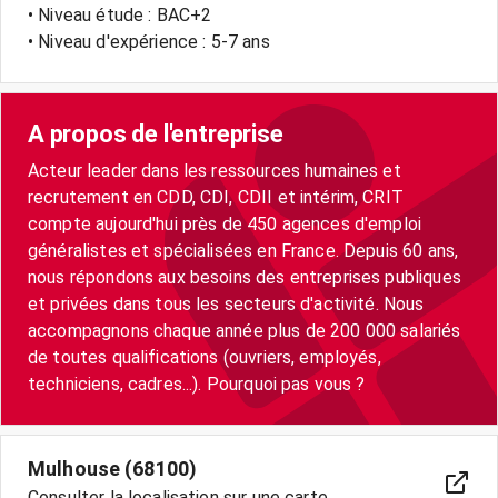
• Niveau étude : BAC+2
• Niveau d'expérience : 5-7 ans
A propos de l'entreprise
Acteur leader dans les ressources humaines et
recrutement en CDD, CDI, CDII et intérim, CRIT
compte aujourd'hui près de 450 agences d'emploi
généralistes et spécialisées en France. Depuis 60 ans,
nous répondons aux besoins des entreprises publiques
et privées dans tous les secteurs d'activité. Nous
accompagnons chaque année plus de 200 000 salariés
de toutes qualifications (ouvriers, employés,
techniciens, cadres...). Pourquoi pas vous ?
Mulhouse (68100)
Consulter la localisation sur une carte