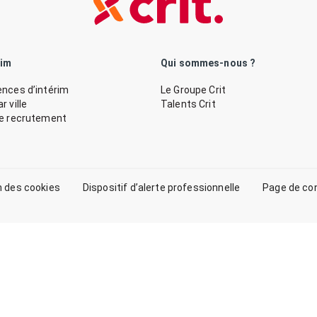
rim
Qui sommes-nous ?
nces d’intérim
Le Groupe Crit
 ville
Talents Crit
de recrutement
n des cookies
Dispositif d’alerte professionnelle
Page de co