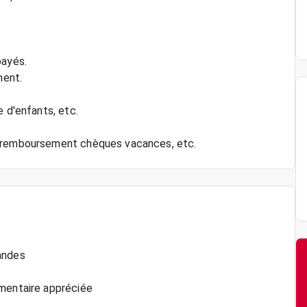
payés.
ment.
e d'enfants, etc.
andes
imentaire appréciée