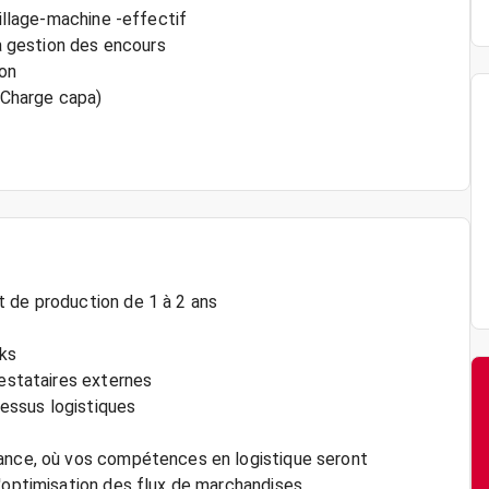
tillage-machine -effectif
la gestion des encours
ion
/ Charge capa)
t de production de 1 à 2 ans
cks
restataires externes
cessus logistiques
sance, où vos compétences en logistique seront