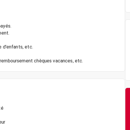
payés.
ment.
e d'enfants, etc.
té
eur