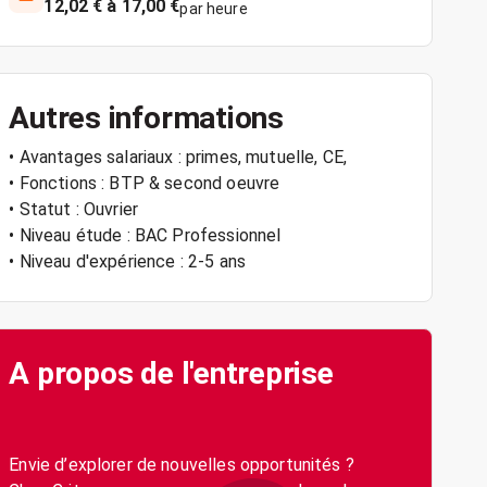
12,02 € à 17,00 €
par heure
Autres informations
• Avantages salariaux : primes, mutuelle, CE,
• Fonctions : BTP & second oeuvre
• Statut : Ouvrier
• Niveau étude : BAC Professionnel
• Niveau d'expérience : 2-5 ans
A propos de l'entreprise
Envie d’explorer de nouvelles opportunités ?