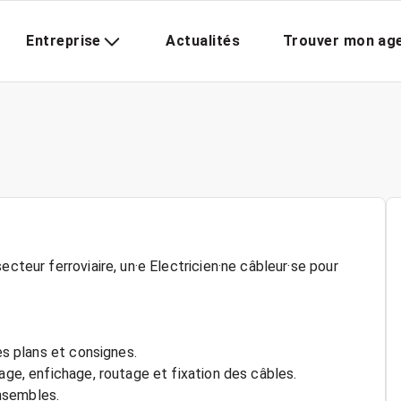
Entreprise
Actualités
Trouver mon ag
ecteur ferroviaire, un·e Electricien·ne câbleur·se pour
es plans et consignes.
age, enfichage, routage et fixation des câbles.
nsembles.