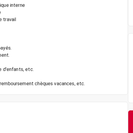
ique interne
e
 travail
payés.
ment.
e d'enfants, etc.