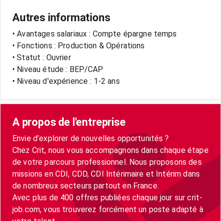
Autres informations
• Avantages salariaux : Compte épargne temps
• Fonctions : Production & Opérations
• Statut : Ouvrier
• Niveau étude : BEP/CAP
• Niveau d'expérience : 1-2 ans
A propos de l'entreprise
Envie d’explorer de nouvelles opportunités ?
Chez Crit, nous vous accompagnons dans chaque étape
de votre parcours professionnel. Nous proposons des
missions en CDI, CDD, CDI Intérimaire et Intérim dans
de nombreux secteurs partout en France.
Avec plus de 400 offres publiées chaque jour sur crit-
job.com, vous trouverez forcément un poste adapté à