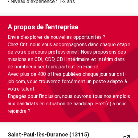
• Niveau d'expérience : 1-2 ans
A propos de l'entreprise
Envie d’explorer de nouvelles opportunités ?
Chez Crit, nous vous accompagnons dans chaque étape
de votre parcours professionnel. Nous proposons des
missions en CDI, CDD, CDI Intérimaire et Intérim dans
de nombreux secteurs partout en France.
Avec plus de 400 offres publiées chaque jour sur crit-
job.com, vous trouverez forcément un poste adapté à
votre talent.
Engagés pour l’inclusion, nous ouvrons tous nos emplois
aux candidats en situation de handicap. Prêt(e) à nous
Saint-Paul-lès-Durance (13115)