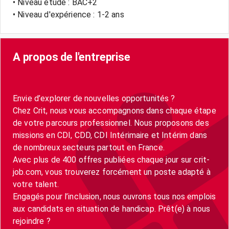
• Niveau étude : BAC+2
• Niveau d'expérience : 1-2 ans
A propos de l'entreprise
Envie d’explorer de nouvelles opportunités ?
Chez Crit, nous vous accompagnons dans chaque étape
de votre parcours professionnel. Nous proposons des
missions en CDI, CDD, CDI Intérimaire et Intérim dans
de nombreux secteurs partout en France.
Avec plus de 400 offres publiées chaque jour sur crit-
job.com, vous trouverez forcément un poste adapté à
votre talent.
Engagés pour l’inclusion, nous ouvrons tous nos emplois
aux candidats en situation de handicap. Prêt(e) à nous