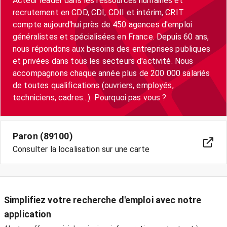
Acteur leader dans les ressources humaines et
recrutement en CDD, CDI, CDII et intérim, CRIT
compte aujourd'hui près de 450 agences d'emploi
généralistes et spécialisées en France. Depuis 60 ans,
nous répondons aux besoins des entreprises publiques
et privées dans tous les secteurs d'activité. Nous
accompagnons chaque année plus de 200 000 salariés
de toutes qualifications (ouvriers, employés,
techniciens, cadres...). Pourquoi pas vous ?
Paron (89100)
Consulter la localisation sur une carte
Simplifiez votre recherche d'emploi avec notre
application