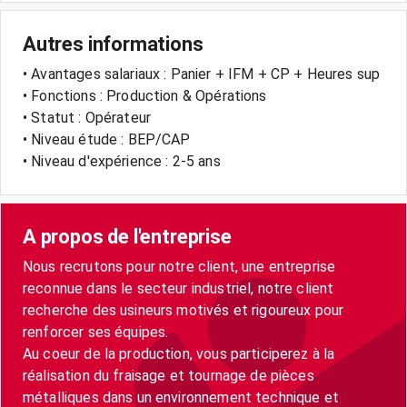
Autres informations
• Avantages salariaux : Panier + IFM + CP + Heures sup
• Fonctions : Production & Opérations
• Statut : Opérateur
• Niveau étude : BEP/CAP
• Niveau d'expérience : 2-5 ans
A propos de l'entreprise
Nous recrutons pour notre client, une entreprise
reconnue dans le secteur industriel, notre client
recherche des usineurs motivés et rigoureux pour
renforcer ses équipes.
Au coeur de la production, vous participerez à la
réalisation du fraisage et tournage de pièces
métalliques dans un environnement technique et