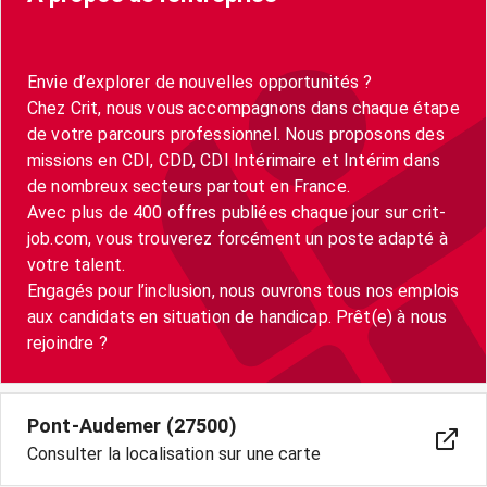
Envie d’explorer de nouvelles opportunités ?
Chez Crit, nous vous accompagnons dans chaque étape
de votre parcours professionnel. Nous proposons des
missions en CDI, CDD, CDI Intérimaire et Intérim dans
de nombreux secteurs partout en France.
Avec plus de 400 offres publiées chaque jour sur crit-
job.com, vous trouverez forcément un poste adapté à
votre talent.
Engagés pour l’inclusion, nous ouvrons tous nos emplois
aux candidats en situation de handicap. Prêt(e) à nous
Pont-Audemer (27500)
Consulter la localisation sur une carte