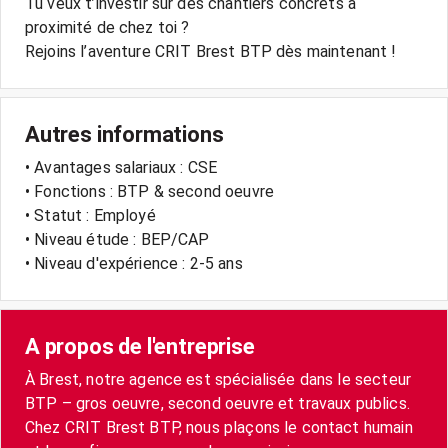
Tu veux t’investir sur des chantiers concrets à
proximité de chez toi ?
Rejoins l’aventure CRIT Brest BTP dès maintenant !
Autres informations
• Avantages salariaux : CSE
• Fonctions : BTP & second oeuvre
• Statut : Employé
• Niveau étude : BEP/CAP
• Niveau d'expérience : 2-5 ans
A propos de l'entreprise
À Brest, notre agence est spécialisée dans le secteur
BTP – gros oeuvre, second oeuvre et travaux publics.
Chez CRIT Brest BTP, nous plaçons le contact humain