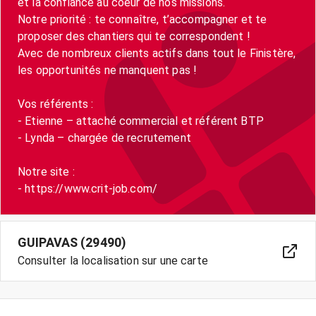
et la confiance au coeur de nos missions.
Notre priorité : te connaître, t’accompagner et te
proposer des chantiers qui te correspondent !
Avec de nombreux clients actifs dans tout le Finistère,
les opportunités ne manquent pas !
Vos référents :
- Etienne – attaché commercial et référent BTP
- Lynda – chargée de recrutement
Notre site :
- https://www.crit-job.com/
GUIPAVAS (29490)
Consulter la localisation sur une carte