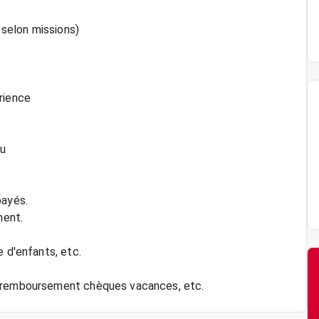
 selon missions)
rience
nu
payés.
ment.
e d'enfants, etc.