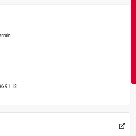
rrain
96.91.12