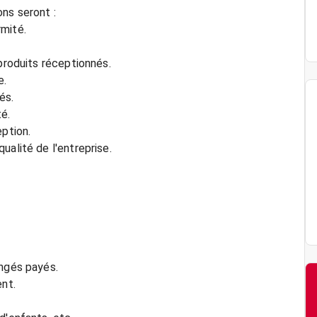
ns seront :
rmité.
 produits réceptionnés.
e.
és.
té.
eption.
ualité de l'entreprise.
ongés payés.
nt.