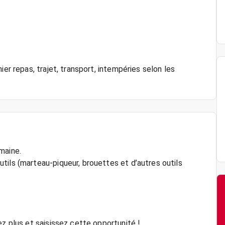
er repas, trajet, transport, intempéries selon les
maine.
tils (marteau-piqueur, brouettes et d’autres outils
ez plus et saisissez cette opportunité !