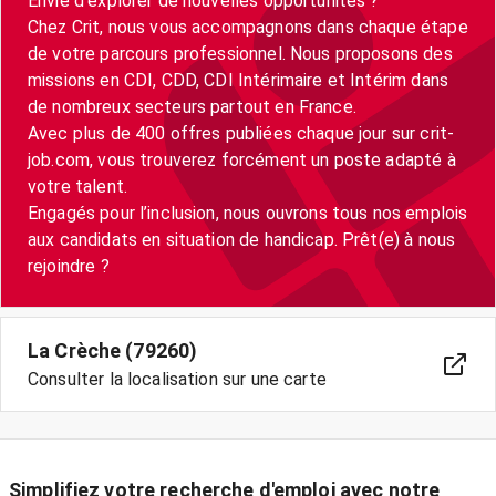
Envie d’explorer de nouvelles opportunités ?
Chez Crit, nous vous accompagnons dans chaque étape
de votre parcours professionnel. Nous proposons des
missions en CDI, CDD, CDI Intérimaire et Intérim dans
de nombreux secteurs partout en France.
Avec plus de 400 offres publiées chaque jour sur crit-
job.com, vous trouverez forcément un poste adapté à
votre talent.
Engagés pour l’inclusion, nous ouvrons tous nos emplois
aux candidats en situation de handicap. Prêt(e) à nous
La Crèche (79260)
Consulter la localisation sur une carte
Simplifiez votre recherche d'emploi avec notre