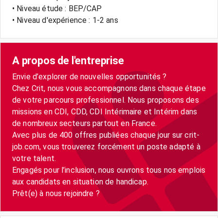
• Niveau étude : BEP/CAP
• Niveau d'expérience : 1-2 ans
A propos de l'entreprise
Envie d’explorer de nouvelles opportunités ?
Chez Crit, nous vous accompagnons dans chaque étape
de votre parcours professionnel. Nous proposons des
missions en CDI, CDD, CDI Intérimaire et Intérim dans
de nombreux secteurs partout en France.
Avec plus de 400 offres publiées chaque jour sur crit-
job.com, vous trouverez forcément un poste adapté à
votre talent.
Engagés pour l’inclusion, nous ouvrons tous nos emplois
aux candidats en situation de handicap.