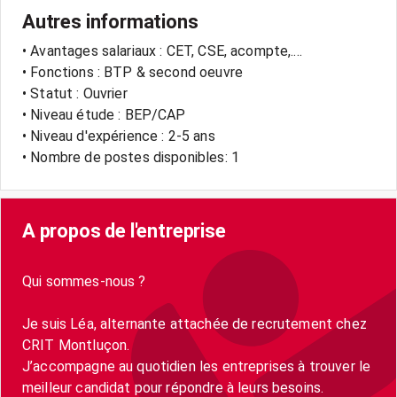
Autres informations
• Avantages salariaux : CET, CSE, acompte,....
• Fonctions : BTP & second oeuvre
• Statut : Ouvrier
• Niveau étude : BEP/CAP
• Niveau d'expérience : 2-5 ans
• Nombre de postes disponibles: 1
A propos de l'entreprise
Qui sommes-nous ?
Je suis Léa, alternante attachée de recrutement chez
CRIT Montluçon.
J’accompagne au quotidien les entreprises à trouver le
meilleur candidat pour répondre à leurs besoins.