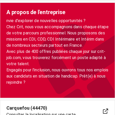
A propos de l'entreprise
nvie d'explorer de nouvelles opportunités ?
Chez Crit, nous vous accompagnons dans chaque étape
de votre parcours professionnel. Nous proposons des
missions en CDI, CDD, CDI Intérimaire et Intérim dans
de nombreux secteurs partout en France.
Avec plus de 400 offres publiées chaque jour sur crit-
job.com, vous trouverez forcément un poste adapté à
votre talent.
Engagés pour l'inclusion, nous ouvrons tous nos emplois
aux candidats en situation de handicap. Prêt(e) à nous
rejoindre ?
Carquefou (44470)
Consulter la localisation sur une carte