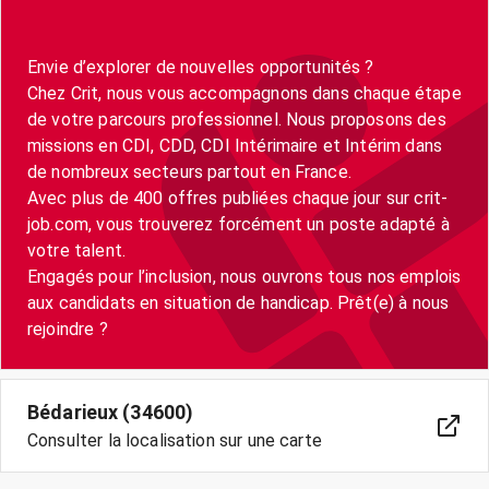
Envie d’explorer de nouvelles opportunités ?
Chez Crit, nous vous accompagnons dans chaque étape
de votre parcours professionnel. Nous proposons des
missions en CDI, CDD, CDI Intérimaire et Intérim dans
de nombreux secteurs partout en France.
Avec plus de 400 offres publiées chaque jour sur crit-
job.com, vous trouverez forcément un poste adapté à
votre talent.
Engagés pour l’inclusion, nous ouvrons tous nos emplois
aux candidats en situation de handicap. Prêt(e) à nous
Bédarieux (34600)
Consulter la localisation sur une carte