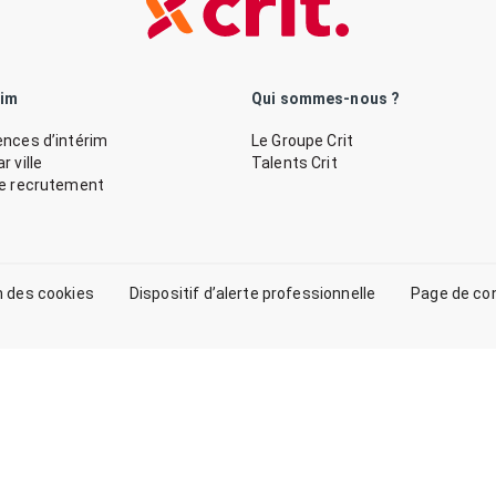
rim
Qui sommes-nous ?
nces d’intérim
Le Groupe Crit
 ville
Talents Crit
de recrutement
n des cookies
Dispositif d’alerte professionnelle
Page de co